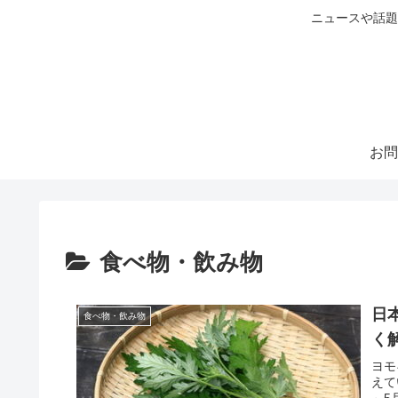
ニュースや話題
お問
食べ物・飲み物
日
食べ物・飲み物
く
ヨモ
えて
～5