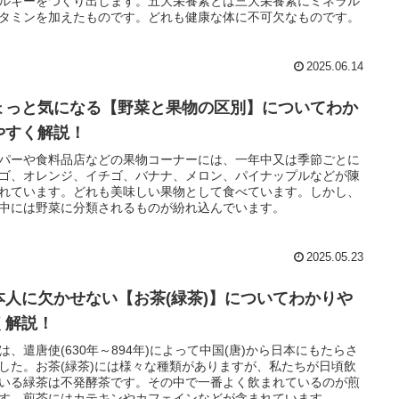
ルギーをつくり出します。五大栄養素とは三大栄養素にミネラル
タミンを加えたものです。どれも健康な体に不可欠なものです。
2025.06.14
ょっと気になる【野菜と果物の区別】についてわか
やすく解説！
パーや食料品店などの果物コーナーには、一年中又は季節ごとに
ゴ、オレンジ、イチゴ、バナナ、メロン、パイナップルなどが陳
れています。どれも美味しい果物として食べています。しかし、
中には野菜に分類されるものが紛れ込んでいます。
2025.05.23
本人に欠かせない【お茶(緑茶)】についてわかりや
く解説！
は、遣唐使(630年～894年)によって中国(唐)から日本にもたらさ
した。お茶(緑茶)には様々な種類がありますが、私たちが日頃飲
いる緑茶は不発酵茶です。その中で一番よく飲まれているのが煎
す。煎茶にはカテキンやカフェインなどが含まれています。