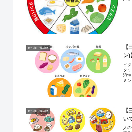
【
食べ物・飲み物
ン
ビタ
タミ
溶性
ミン
【
食べ物・飲み物
い
人の