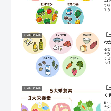
素(
で構
働き
【
食べ物・飲み物
わ
脂質
大別
く含
の植
す。
【
食べ物・飲み物
く
食べ
大栄