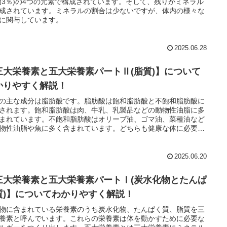
約3％)の4つの元素で構成されています。そして、残りがミネラル
成されています。ミネラルの割合は少ないですが、体内の様々な
に関与しています。
2025.06.28
三大栄養素と五大栄養素パートⅡ(脂質)】について
かりやすく解説！
の主な成分は脂肪酸です。脂肪酸は飽和脂肪酸と不飽和脂肪酸に
されます。飽和脂肪酸は肉、牛乳、乳製品などの動物性油脂に多
まれています。不飽和脂肪酸はオリーブ油、ゴマ油、菜種油など
物性油脂や魚に多く含まれています。どちらも健康な体に必要で
2025.06.20
三大栄養素と五大栄養素パートⅠ(炭水化物とたんぱ
質)】についてわかりやすく解説！
物に含まれている栄養素のうち炭水化物、たんぱく質、脂質を三
養素と呼んでいます。これらの栄養素は体を動かすために必要な