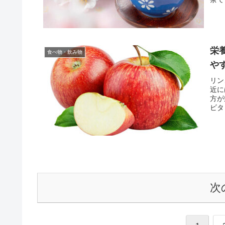
栄
食べ物・飲み物
や
リン
近に
方が
ビタ
す。
次