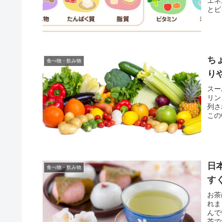
エネ
とビ
ち
食べ物・飲み物
り
スー
リン
列さ
この
日
食べ物・飲み物
す
お茶
れま
んで
茶で