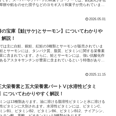
草餅や餡をのせた団子などのヨモギ入り和菓子が売られていま
2026.05.01
養の宝庫【鮭(サケ)とサーモン】についてわかりや
く解説！
では主に白鮭、銀鮭、紅鮭の3種類とサーモンが販売されていま
鮭とサーモンには、タンパク質、脂質、ビタミンに関する栄養素
富に含まれています。さらに、鮭とサーモンには、強い抗酸化作
あるアスタキサンチンが豊富に含まれているという特徴がありま
2025.11.15
三大栄養素と五大栄養素パートⅤ(水溶性ビタミ
)】についてわかりやすく解説！
ミンは13種類あります。油に溶ける脂溶性ビタミンと水に溶ける
性ビタミンに大別されます。水溶性ビタミンには、ビタミンC、
ミンB1、ビタミンB2、ビタミンB6、ビタミンB12、ナイアシン、
トテン酸、葉酸、ビオチンという9種類があります。