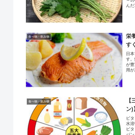
んだ
す。
栄
食べ物・飲み物
す
日本
す。
が豊
用が
す。
【
食べ物・飲み物
ン
ビタ
水溶
ビタ
パン