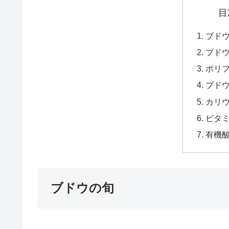
目
ブド
ブド
ポリ
ブド
カリ
ビタ
有機
ブドウの旬