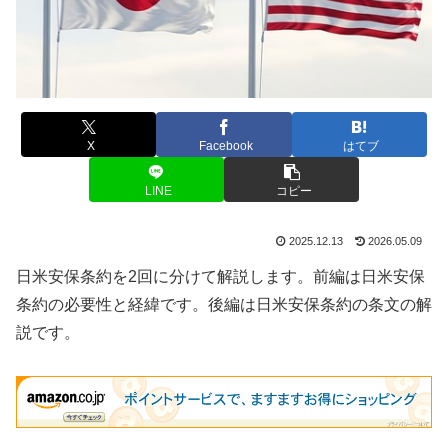
X
Facebook
はてブ
LINE
コピー
2025.12.13
2026.05.09
日米安保条約を2回に分けて解説します。前編は日米安保
条約の必要性と経緯です。後編は日米安保条約の条文の解
説です。