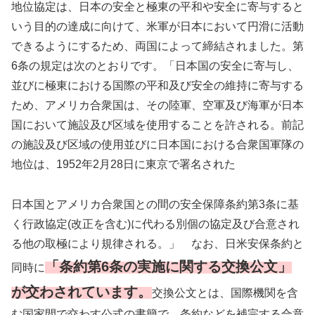
地位協定は、日本の安全と極東の平和や安全に寄与すると
いう目的の達成に向けて、米軍が日本において円滑に活動
できるようにするため、両国によって締結されました。第
6条の規定は次のとおりです。「日本国の安全に寄与し、
並びに極東における国際の平和及び安全の維持に寄与する
ため、アメリカ合衆国は、その陸軍、空軍及び海軍が日本
国において施設及び区域を使用することを許される。前記
の施設及び区域の使用並びに日本国における合衆国軍隊の
地位は、1952年2月28日に東京で署名された
日本国とアメリカ合衆国との間の安全保障条約第3条に基
く行政協定(改正を含む)に代わる別個の協定及び合意され
る他の取極により規律される。」 なお、日米安保条約と
「条約第6条の実施に関する交換公文」
同時に
が交わされています。
交換公文とは、国際機関を含
む国家間で交わす公式の書簡で、条約などを補完する合意