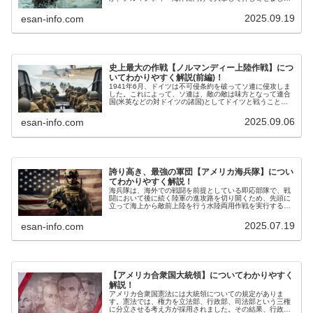
た。その数は戦車などの装備を搭載した揚陸艦を含めて全
体で約4,000隻に達しました。
2025.09.19
esan-info.com
史上最大の作戦【ノルマンディー上陸作戦】につ
いてわかりやすく解説(前編)！
1941年6月、ドイツは不可侵条約を破ってソ連に侵攻しま
した。これによって、ソ連は、敵の敵は味方となって連合
国(米英などの対ドイツの諸国)としてドイツと戦うことに
なりました。ソ連は、東西からドイツを挟撃するため、米
英に西部戦線を築くことを要請しました。
2025.09.06
esan-info.com
誇り高き、最強の軍団【アメリカ海兵隊】につい
てわかりやすく解説！
海兵隊は、海外での戦闘を前提としている即応部隊で、戦
闘において後に続く陸軍の進攻路を切り開くため、先頭に
立って海上から敵前上陸を行う水陸両用作戦を実行する部
隊です。そのため、海兵隊は、先陣を切って敵軍を切り崩
す「殴り込み部隊」とも呼ばれています。
2025.07.19
esan-info.com
【アメリカ合衆国大統領】についてわかりやすく
解説！
アメリカ合衆国憲法には大統領についての規定がありま
す。憲法では、権力を立法部、行政部、司法部という三権
に分立させる考え方が採用されました。その結果、行政部