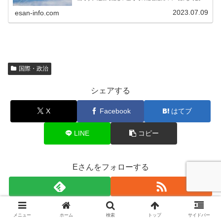
します。
2023.07.09
esan-info.com
国際・政治
シェアする
X
Facebook
はてブ
LINE
コピー
Eさんをフォローする
メニュー
ホーム
検索
トップ
サイドバー
Eさん