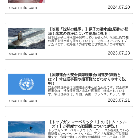
を代表する大統領は、権力の抑制と均衡の下でその職務を
遂行することになりました。
2024.07.20
esan-info.com
【映画「沈黙の艦隊」】原子力潜水艦(原潜)が登
場！米軍の原潜について簡単に説明！
日本は原子力潜水艦を保有していませんが、米国は約70隻
の原子力潜水艦を保有しています。それには2つのタイプ
があります。戦略原子力潜水艦と攻撃型原子力潜水艦で
す。この原子力潜水艦についてわかりやすく説明します。
2023.07.23
esan-info.com
【国際連合の安全保障理事会(国連安保理)と
は？】常任理事国や拒否権などわかりやすく説
明！
安全保障理事会は国際連合の中心的な組織です。安全保障
理事会は、常任理事国と非常任理事国で構成されていま
す。常任理事国は、米国、英国、フランス、ロシア、中国
の５か国です。非常任理事国は、10か国で国際連合の加盟
2023.07.21
esan-info.com
国の中から選挙されます。
【トップガン マーベリック！】の【トム・クル
ーズ！】が操縦する戦闘機について解説！
トップガン マーベリックでトム・クルーズが操縦している
戦闘機 (スーパーホーネット)は、アメリカ海軍の空母艦載
機です。危険で難しい空母での離着陸について詳しく説明