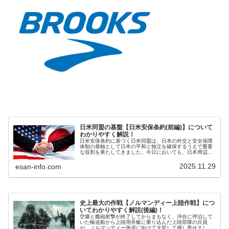
日米同盟の基盤【日米安保条約(前編)】について
わかりやすく解説！
日米安保条約に基づく日米同盟は、日本の外交と安全保障
体制の基軸として日本の平和と独立を確保するうえで重要
な役割を果たしてきました。今日においても、日本周辺の
国際情勢は厳しい状況が継続しているため、日米同盟の重
要性は引き続き高まっています。
2025.11.29
esan-info.com
史上最大の作戦【ノルマンディー上陸作戦】につ
いてわかりやすく解説(後編)！
空爆と艦砲射撃が終了してからまもなく、沖合に停泊して
いた輸送船から上陸用舟艇に乗り込んだ上陸部隊の兵員
が、ノルマンディー海岸に向けて大挙して押し寄せまし